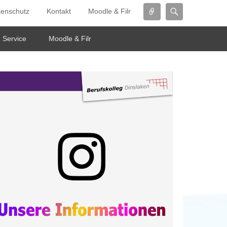
Connect
Search
tenschutz
Kontakt
Moodle & Filr
Service
Moodle & Filr