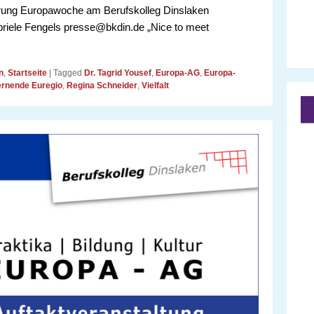
icherung Europawoche am Berufskolleg Dinslaken
briele Fengels presse@bkdin.de „Nice to meet
n
,
Startseite
|
Tagged
Dr. Tagrid Yousef
,
Europa-AG
,
Europa-
ernende Euregio
,
Regina Schneider
,
Vielfalt