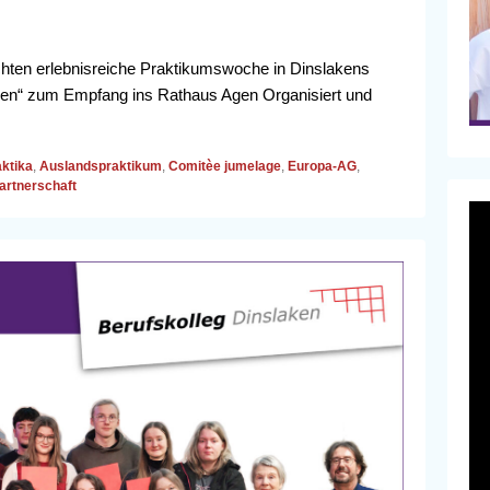
chten erlebnisreiche Praktikumswoche in Dinslakens
aken“ zum Empfang ins Rathaus Agen Organisiert und
ktika
,
Auslandspraktikum
,
Comitèe jumelage
,
Europa-AG
,
artnerschaft