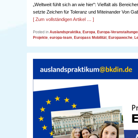
„Weltweit fühlt sich an wie hier“: Vielfalt als Bere
setzte Zeichen für Toleranz und Miteinander Von Ga
[ Zum vollständigen Artikel … ]
Posted in
Auslandspraktika
,
Europa
,
Europa-Veranstaltunge
Projekte
,
europa-team
,
Europass Mobilität
,
Europawoche
,
L