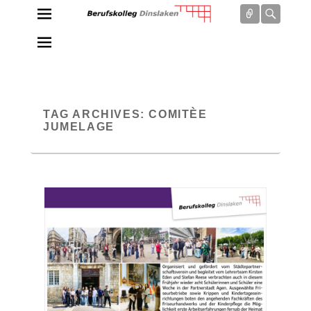
Connect
Searc
Berufskolleg Dinslaken
Schule der Sekundarstufe II des Kreises Wesel
TAG ARCHIVES:
COMITÈE
JUMELAGE