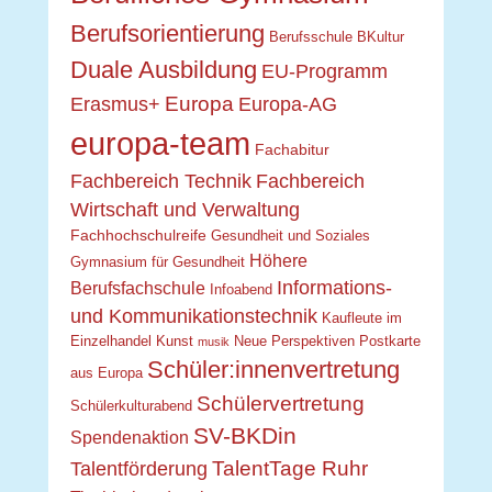
Berufsorientierung
Berufsschule
BKultur
Duale Ausbildung
EU-Programm
Europa
Erasmus+
Europa-AG
europa-team
Fachabitur
Fachbereich Technik
Fachbereich
Wirtschaft und Verwaltung
Fachhochschulreife
Gesundheit und Soziales
Höhere
Gymnasium für Gesundheit
Informations-
Berufsfachschule
Infoabend
und Kommunikationstechnik
Kaufleute im
Einzelhandel
Kunst
Neue Perspektiven
Postkarte
musik
Schüler:innenvertretung
aus Europa
Schülervertretung
Schülerkulturabend
SV-BKDin
Spendenaktion
TalentTage Ruhr
Talentförderung