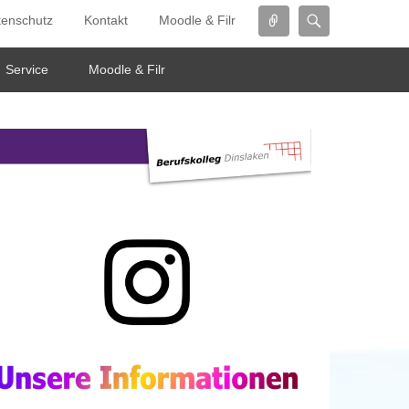
Connect
Search
tenschutz
Kontakt
Moodle & Filr
Service
Moodle & Filr