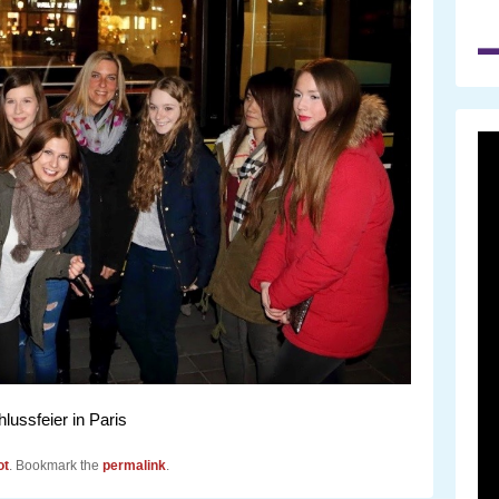
lussfeier in Paris
ot
. Bookmark the
permalink
.