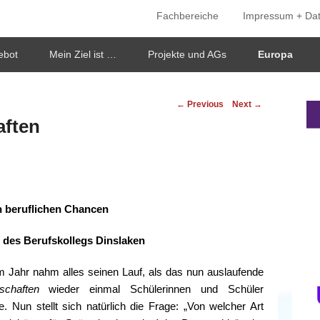
Fachbereiche
Impressum + Da
ken
ebot
Mein Ziel ist …
Projekte und AGs
Europa
Post
←
Previous
Next
→
navigation
aften
n beruflichen Chancen
 des Berufskollegs Dinslaken
m Jahr nahm alles seinen Lauf, als das nun auslaufende
chaften
wieder einmal Schülerinnen und Schüler
. Nun stellt sich natürlich die Frage: „Von welcher Art