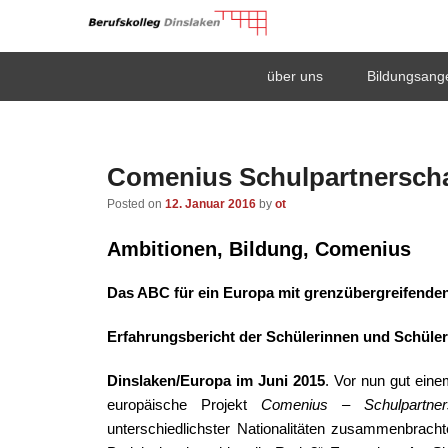
Berufskolleg Dinsla
Primary
Skip
Skip
über uns
Bildungsang
menu
to
to
Schule der Sekundarstufe II des Kreises Wesel
primary
secondary
content
content
Comenius Schulpartnersch
Posted on
12. Januar 2016
by
ot
A
mbitionen, Bildung, Comenius
Das ABC für ein Europa mit grenzübergreifende
Erfahrungsbericht der Schülerinnen und Schüler
Dinslaken/Europa im Juni 2015
. Vor nun gut eine
europäische Projekt
Comenius – Schulpartners
unterschiedlichster Nationalitäten zusammenbrachte