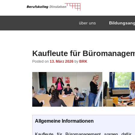
Berufskolleg Dinsla
Primary
Skip
Skip
über uns
Bildungsan
menu
to
to
Schule der Sekundarstufe II des Kreises Wesel
primary
secondary
content
content
Kaufleute für Büromanage
Posted on
13. März 2026
by
BRK
Allgemeine Informationen
Kaufleute für Büromanagement sorgen dafür,