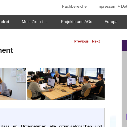
Fachbereiche
Impressum + Da
ken
gebot
Mein Ziel ist …
Projekte und AGs
Europa
Post
←
Previous
Next
→
navigation
ment
 dass im Unternehmen alle organisatorischen und