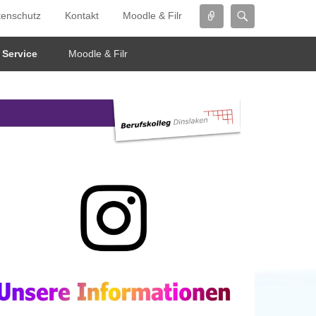
Connect
Search
tenschutz
Kontakt
Moodle & Filr
Service
Moodle & Filr