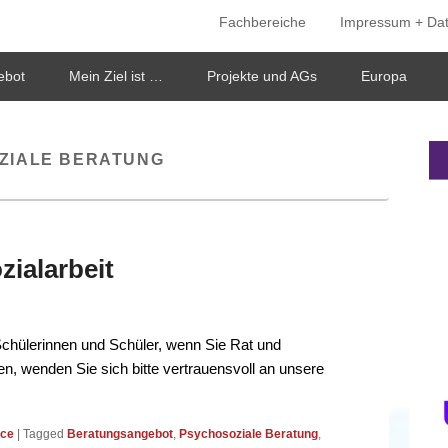
Fachbereiche
Impressum + Da
ken
ebot
Mein Ziel ist …
Projekte und AGs
Europa
ZIALE BERATUNG
zialarbeit
Schülerinnen und Schüler, wenn Sie Rat und
n, wenden Sie sich bitte vertrauensvoll an unsere
ice
|
Tagged
Beratungsangebot
,
Psychosoziale Beratung
,