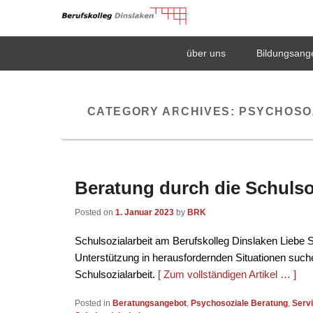
Berufskolleg Dinsla
Primary
Skip
Skip
über uns
Bildungsang
menu
to
to
Schule der Sekundarstufe II des Kreises Wesel
primary
secondary
content
content
CATEGORY ARCHIVES:
PSYCHOSO
Beratung durch die Schulso
Posted on
1. Januar 2023
by
BRK
Schulsozialarbeit am Berufskolleg Dinslaken Liebe 
Unterstützung in herausfordernden Situationen suche
Schulsozialarbeit.
[ Zum vollständigen Artikel … ]
Posted in
Beratungsangebot
,
Psychosoziale Beratung
,
Serv