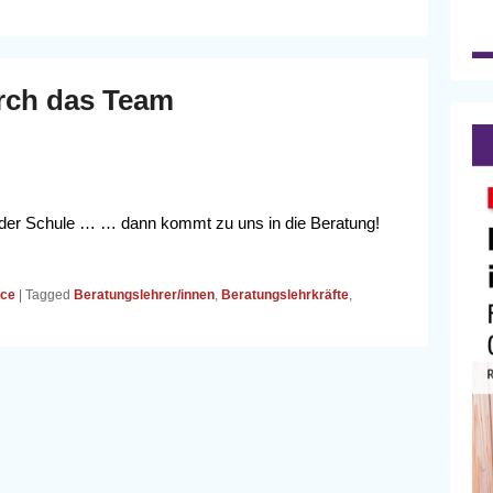
rch das Team
 der Schule … … dann kommt zu uns in die Beratung!
ice
|
Tagged
Beratungslehrer/innen
,
Beratungslehrkräfte
,