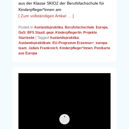
aus der Klasse SKIO2 der Berufsfachschule für
Kinderpfleger*innen am
[ Zum vollständigen Artikel … ]
Posted in
Auslandspraktika
,
Berufsfachschule
,
Europa
,
GuS: BFS Staatl. gepr. Kinderpfleger/in
,
Projekte
,
Startseite
|
Tagged
Auslandspraktika
,
Auslandspraktikum
,
EU-Programm Erasmus+
,
europa-
team
,
Jallais Frankreich
,
Kinderpfleger*innen
,
Postkarte
aus Europa