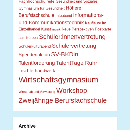
Fachhochschulreife
Gesundheit und Soziales
Höhere
Gymnasium für Gesundheit
Informations-
Berufsfachschule
Infoabend
und Kommunikationstechnik
Kaufleute im
Einzelhandel
Kunst
Neue Perspektiven
Postkarte
musik
Schüler:innenvertretung
aus Europa
Schülervertretung
Schülerkulturabend
SV-BKDin
Spendenaktion
TalentTage Ruhr
Talentförderung
Tischlerhandwerk
Wirtschaftsgymnasium
Workshop
Wirtschaft und Verwaltung
Zweijährige Berufsfachschule
Archive