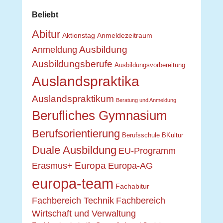
Beliebt
Abitur
Aktionstag
Anmeldezeitraum
Ausbildung
Anmeldung
Ausbildungsberufe
Ausbildungsvorbereitung
Auslandspraktika
Auslandspraktikum
Beratung und Anmeldung
Berufliches Gymnasium
Berufsorientierung
Berufsschule
BKultur
Duale Ausbildung
EU-Programm
Europa
Erasmus+
Europa-AG
europa-team
Fachabitur
Fachbereich Technik
Fachbereich
Wirtschaft und Verwaltung