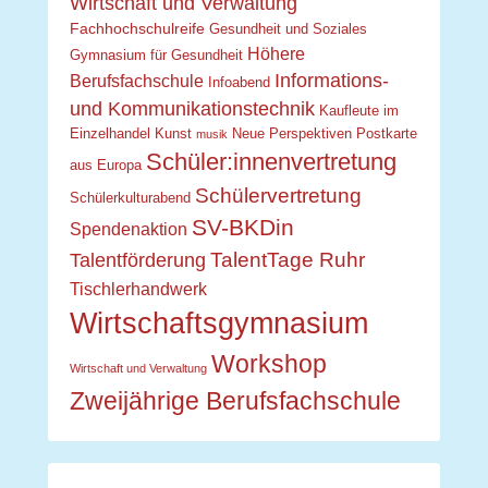
Wirtschaft und Verwaltung
Fachhochschulreife
Gesundheit und Soziales
Höhere
Gymnasium für Gesundheit
Informations-
Berufsfachschule
Infoabend
und Kommunikationstechnik
Kaufleute im
Einzelhandel
Kunst
Neue Perspektiven
Postkarte
musik
Schüler:innenvertretung
aus Europa
Schülervertretung
Schülerkulturabend
SV-BKDin
Spendenaktion
TalentTage Ruhr
Talentförderung
Tischlerhandwerk
Wirtschaftsgymnasium
Workshop
Wirtschaft und Verwaltung
Zweijährige Berufsfachschule