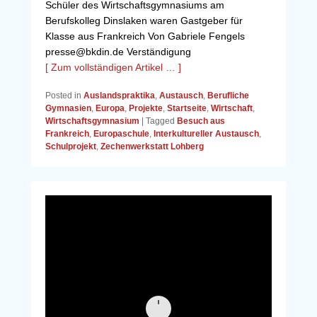
Schüler des Wirtschaftsgymnasiums am
Berufskolleg Dinslaken waren Gastgeber für
Klasse aus Frankreich Von Gabriele Fengels
presse@bkdin.de Verständigung
[ Zum vollständigen Artikel … ]
Posted in
Auslandspraktika
,
Austausch
,
Berufliche
Gymnasien
,
Europa
,
Projekte
,
Startseite
,
Wirtschaft
,
Wirtschaftsgymnasium
|
Tagged
Besuch aus
Frankreich
,
Europaschule
,
Interkultureller Austausch
,
Schulprojekt
,
Zechenwerkstatt Lohberg