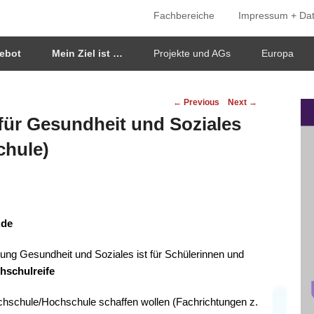
Fachbereiche
Impressum + Da
ken
ebot
Mein Ziel ist …
Projekte und AGs
Europa
Post
←
Previous
Next
→
navigation
 für Gesundheit und Soziales
chule)
.de
tung Gesundheit und Soziales ist für Schülerinnen und
hschulreife
hschule/Hochschule schaffen wollen (Fachrichtungen z.