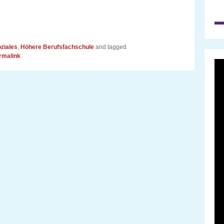
ziales
,
Höhere Berufsfachschule
and tagged
rmalink
.