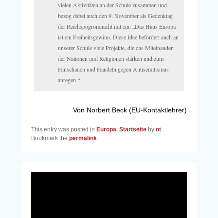
vielen Aktivitäten an der Schule zusammen und
bezog dabei auch den 9. November als Gedenktag
der Reichspogromnacht mit ein: „Das Haus Europa
ist ein Freiheitsgewinn. Diese Idee befördert auch an
unserer Schule viele Projekte, die das Miteinander
der Nationen und Religionen stärken und zum
Hinschauen und Handeln gegen Antisemitismus
anregen.“
Von Norbert Beck (EU-Kontaktlehrer)
This entry was posted in
Europa
,
Startseite
by
ot
.
Bookmark the
permalink
.