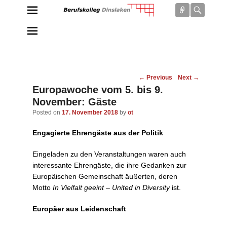
Connect
Searc
Berufskolleg Dinslaken
Schule der Sekundarstufe II des Kreises Wesel
Post
←
Previous
Next
→
navigation
Europawoche vom 5. bis 9.
November: Gäste
Posted on
17. November 2018
by
ot
Engagierte Ehrengäste aus der Politik
Eingeladen zu den Veranstaltungen waren auch
interessante Ehrengäste, die ihre Gedanken zur
Europäischen Gemeinschaft äußerten, deren
Motto
In Vielfalt geeint – United in Diversity
ist.
Europäer aus Leidenschaft