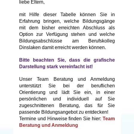
z
liebe Eltern,
e
mit Hilfe dieser Tabelle können Sie in
m
Erfahrung bringen, welche Bildungsgänge
b
mit dem bisher erreichten Abschluss als
e
Option zur Verfügung stehen und welche
r
Bildungsabschlüsse am Berufskolleg
2
Dinslaken damit erreicht werden können.
0
2
Bitte beachten Sie, dass die grafische
3
Darstellung stark vereinfacht ist!
b
y
Unser Team Beratung und Anmeldung
B
unterstützt Sie bei der beruflichen
R
Orientierung und lädt Sie ein, in einer
K
persönlichen und individuell auf Sie
zugeschnittenen Beratung, das für Sie
passende Bildungsangebot zu entdecken!
Termine und Hinweise finden Sie hier:
Team
Beratung und Anmeldung