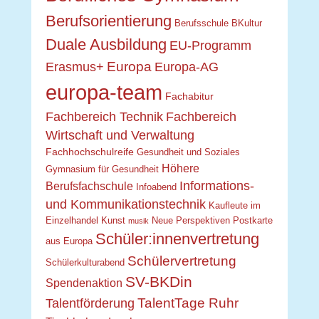
Berufsorientierung
Berufsschule
BKultur
Duale Ausbildung
EU-Programm
Europa
Erasmus+
Europa-AG
europa-team
Fachabitur
Fachbereich Technik
Fachbereich
Wirtschaft und Verwaltung
Fachhochschulreife
Gesundheit und Soziales
Höhere
Gymnasium für Gesundheit
Informations-
Berufsfachschule
Infoabend
und Kommunikationstechnik
Kaufleute im
Einzelhandel
Kunst
Neue Perspektiven
Postkarte
musik
Schüler:innenvertretung
aus Europa
Schülervertretung
Schülerkulturabend
SV-BKDin
Spendenaktion
TalentTage Ruhr
Talentförderung