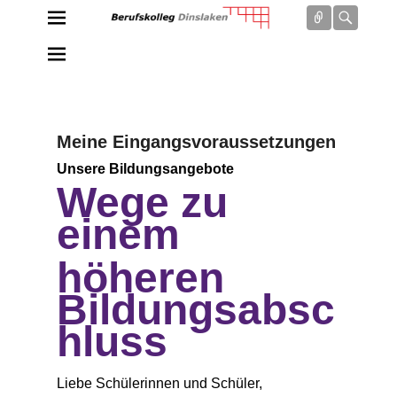
Connect
Searc
Berufskolleg Dinslaken
Schule der Sekundarstufe II des Kreises Wesel
Meine Eingangsvoraussetzungen
P
Unsere Bildungsangebote
Wege zu
o
s
einem
t
e
höheren
d
o
Bildungsabsc
n
8
hluss
.
D
e
Liebe Schülerinnen und Schüler,