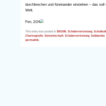
durchbrechen und füreinander einstehen – das soll 
Welt.
Fen, 2/24
This entry was posted in
BKDIN
,
Schülervertretung
,
Schulkul
Choreografie
,
Gemeinschaft
,
Schülervertretung
,
Solidarität
,
permalink
.