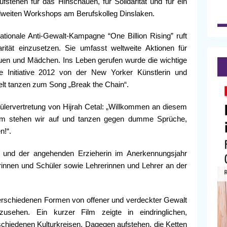
stehen für das Hinschauen, für Solidarität und für ein
lweiten Workshops am Berufskolleg Dinslaken.
ationale Anti-Gewalt-Kampagne “One Billion Rising” ruft
arität einzusetzen. Sie umfasst weltweite Aktionen für
uen und Mädchen. Ins Leben gerufen wurde die wichtige
 Initiative 2012 von der New Yorker Künstlerin und
lt tanzen zum Song „Break the Chain“.
ülervertretung von Hijrah Cetal: „Willkommen an diesem
m stehen wir auf und tanzen gegen dumme Sprüche,
n!“.
s und der angehenden Erzieherin im Anerkennungsjahr
erinnen und Schüler sowie Lehrerinnen und Lehrer an der
erschiedenen Formen von offener und verdeckter Gewalt
ehen. Ein kurzer Film zeigte in eindringlichen,
hiedenen Kulturkreisen. Dagegen aufstehen, die Ketten