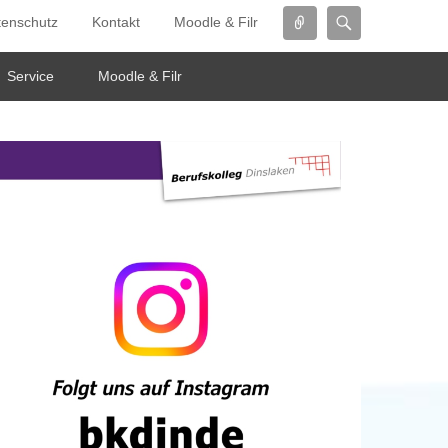
Connect
Search
tenschutz
Kontakt
Moodle & Filr
Service
Moodle & Filr