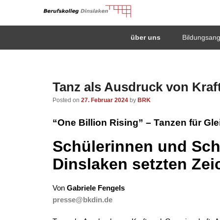
Berufskolleg Dinsla
Primary
Skip
Skip
über uns
Bildungsan
menu
to
to
Schule der Sekundarstufe II des Kreises Wesel
primary
secondary
content
content
Tanz als Ausdruck von Kraf
Posted on
27. Februar 2024
by
BRK
“One Billion Rising” – Tanzen für Gl
Schülerinnen und Sch
Dinslaken setzten Zeic
Von
Gabriele Fengels
presse@bkdin.de