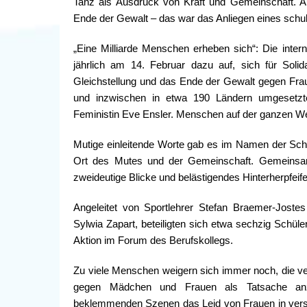
Tanz als Ausdruck von Kraft und Gemeinschaft. Auf
Ende der Gewalt – das war das Anliegen eines schu
„Eine Milliarde Menschen erheben sich“: Die intern
jährlich am 14. Februar dazu auf, sich für Solid
Gleichstellung und das Ende der Gewalt gegen Fra
und inzwischen in etwa 190 Ländern umgesetzte
Feministin Eve Ensler. Menschen auf der ganzen We
Mutige einleitende Worte gab es im Namen der Sch
Ort des Mutes und der Gemeinschaft. Gemeinsa
zweideutige Blicke und belästigendes Hinterherpfeife
Angeleitet von Sportlehrer Stefan Braemer-Joste
Sylwia Zapart, beteiligten sich etwa sechzig Schül
Aktion im Forum des Berufskollegs.
Zu viele Menschen weigern sich immer noch, die v
gegen Mädchen und Frauen als Tatsache anzus
beklemmenden Szenen das Leid von Frauen in versc