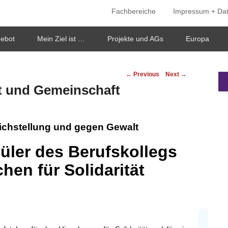
Fachbereiche
Impressum + Da
ken
gebot
Mein Ziel ist …
Projekte und AGs
Europa
Post
←
Previous
Next
→
navigation
t und Gemeinschaft
eichstellung und gegen Gewalt
üler des Berufskollegs
hen für Solidarität