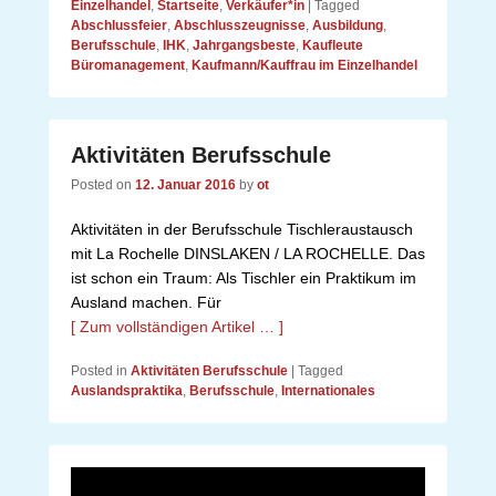
Einzelhandel
,
Startseite
,
Verkäufer*in
|
Tagged
Abschlussfeier
,
Abschlusszeugnisse
,
Ausbildung
,
Berufsschule
,
IHK
,
Jahrgangsbeste
,
Kaufleute
Büromanagement
,
Kaufmann/Kauffrau im Einzelhandel
Aktivitäten Berufsschule
Posted on
12. Januar 2016
by
ot
Aktivitäten in der Berufsschule Tischleraustausch
mit La Rochelle DINSLAKEN / LA ROCHELLE. Das
ist schon ein Traum: Als Tischler ein Praktikum im
Ausland machen. Für
[ Zum vollständigen Artikel … ]
Posted in
Aktivitäten Berufsschule
|
Tagged
Auslandspraktika
,
Berufsschule
,
Internationales