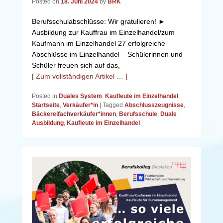
Posted on
18. Juni 2024
by
BRK
Berufsschulabschlüsse: Wir gratulieren! ►
Ausbildung zur Kauffrau im Einzelhandel/zum
Kaufmann im Einzelhandel 27 erfolgreiche
Abschlüsse im Einzelhandel – Schülerinnen und
Schüler freuen sich auf das,
[ Zum vollständigen Artikel … ]
Posted in
Duales System
,
Kaufleute im Einzelhandel
,
Startseite
,
Verkäufer*in
|
Tagged
Abschlusszeugnisse
,
Bäckereifachverkäufer*innen
,
Berufsschule
,
Duale
Ausbildung
,
Kaufleute im Einzelhandel