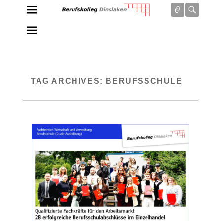
Connect
Searc
Berufskolleg Dinslaken
Schule der Sekundarstufe II des Kreises Wesel
TAG ARCHIVES:
BERUFSSCHULE