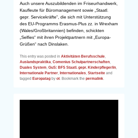
Auch unsere Auszubildenden im Friseurhandwerk,
Kaufleute für Büromanagement sowie „Staatl.
gepr. Servicekräfte“, die sich mit Unterstützung
des EU-Programms Erasmus-Plus zz. in Wrexham
(Wales/Großbritannien) befinden, schickten
„Selfies“ mit ihren Projektpartnern mit „Europa-
Grüßen“ nach Dinslaken.
This entry was posted in
Aktivitäten Berufsschule
,
Auslandspraktika
,
Comenius Schulpartnerschaften
,
Duales System
,
GuS: BFS Staatl. gepr. Kinderpfleger/in
,
Internationale Partner
,
Internationales
,
Startseite
and
tagged
Europatag
by
ot
. Bookmark the
permalink
.