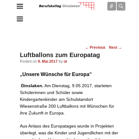
Connect
Searc
Berufskolleg Dinslaken
Schule der Sekundarstufe II des Kreises Wesel
Post
←
Previous
Next
→
navigation
Luftballons zum Europatag
Posted on
9. Mai 2017
by
ot
„Unsere Wünsche für Europa“
Dinslaken.
Am Dienstag, 9.05.2017, starteten
Schülerinnen und Schüler sowie
Kindergartenkinder am Schulstandort
Wiesenstraße 200 Luftballons mit Wünschen für
ihre Zukunft in Europa.
Aus Anlass des Europatages wurde in Projekten
überlegt, was die Kinder und Jugendlichen mit der