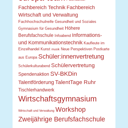
Fachbereich Technik
Fachbereich
Wirtschaft und Verwaltung
Fachhochschulreife
Gesundheit und Soziales
Höhere
Gymnasium für Gesundheit
Informations-
Berufsfachschule
Infoabend
und Kommunikationstechnik
Kaufleute im
Einzelhandel
Kunst
Neue Perspektiven
Postkarte
musik
Schüler:innenvertretung
aus Europa
Schülervertretung
Schülerkulturabend
SV-BKDin
Spendenaktion
TalentTage Ruhr
Talentförderung
Tischlerhandwerk
Wirtschaftsgymnasium
Workshop
Wirtschaft und Verwaltung
Zweijährige Berufsfachschule