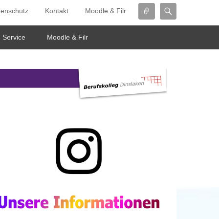
Connect
Search
tenschutz
Kontakt
Moodle & Filr
Service
Moodle & Filr