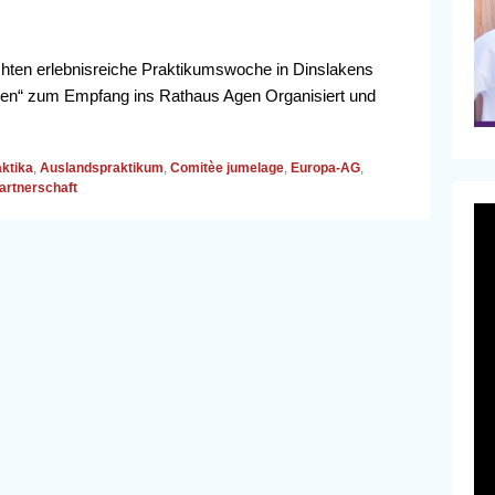
chten erlebnisreiche Praktikumswoche in Dinslakens
aken“ zum Empfang ins Rathaus Agen Organisiert und
ktika
,
Auslandspraktikum
,
Comitèe jumelage
,
Europa-AG
,
artnerschaft