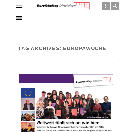
Connect
Searc
Berufskolleg Dinslaken
Schule der Sekundarstufe II des Kreises Wesel
TAG ARCHIVES:
EUROPAWOCHE