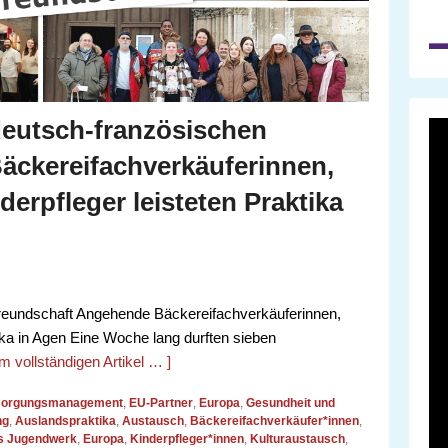
deutsch-französischen
äckereifachverkäuferinnen,
erpfleger leisteten Praktika
reundschaft Angehende Bäckereifachverkäuferinnen,
tika in Agen Eine Woche lang durften sieben
m vollständigen Artikel … ]
rsorgungsmanagement
,
EU-Partner
,
Europa
,
Gesundheit und
ng
,
Auslandspraktika
,
Austausch
,
Bäckereifachverkäufer*innen
,
s Jugendwerk
,
Europa
,
Kinderpfleger*innen
,
Kulturaustausch
,