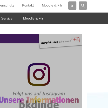
Connect
Search
tenschutz
Kontakt
Moodle & Filr
Service
Moodle & Filr