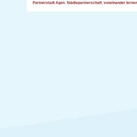
Partnerstadt Agen
,
Städtepartnerschaft
,
voneinander lerne