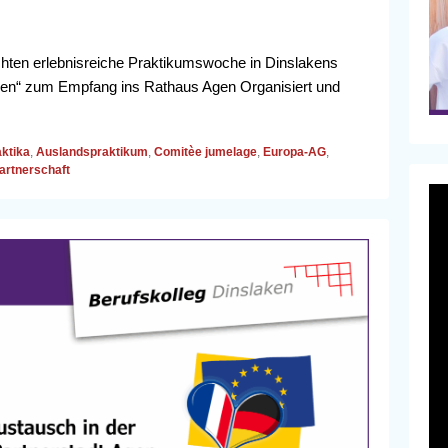
chten erlebnisreiche Praktikumswoche in Dinslakens
aken“ zum Empfang ins Rathaus Agen Organisiert und
ktika
,
Auslandspraktikum
,
Comitèe jumelage
,
Europa-AG
,
artnerschaft