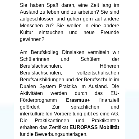
n
Sie haben Spaß daran, eine Zeit lang im
u
Ausland zu leben und zu arbeiten? Sie sind
a
aufgeschlossen und gehen gern auf andere
r
Menschen zu? Sie wollen in eine andere
2
Kultur eintauchen und neue Freunde
0
gewinnen?
2
5
Am Berufskolleg Dinslaken vermitteln wir
b
Schülerinnen und Schülern der
y
Berufsfachschulen, Höheren
B
Berufsfachschulen, vollzeitschulischen
R
Berufsausbildungen und der Berufsschule im
K
Dualen System Praktika im Ausland. Die
Aktivitäten werden durch das EU-
Förderprogramm
Erasmus+
finanziell
gefördert. Zur sprachlichen und
interkulturellen Vorbereitung gibt es eine AG.
Die Praktikantinnen und Praktikanten
erhalten das Zertifikat
EUROPASS Mobilität
für die Bewerbungsunterlagen.