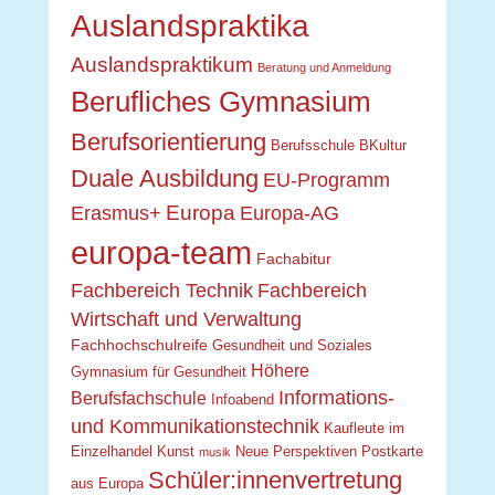
Auslandspraktika
Auslandspraktikum
Beratung und Anmeldung
Berufliches Gymnasium
Berufsorientierung
Berufsschule
BKultur
Duale Ausbildung
EU-Programm
Europa
Erasmus+
Europa-AG
europa-team
Fachabitur
Fachbereich Technik
Fachbereich
Wirtschaft und Verwaltung
Fachhochschulreife
Gesundheit und Soziales
Höhere
Gymnasium für Gesundheit
Informations-
Berufsfachschule
Infoabend
und Kommunikationstechnik
Kaufleute im
Einzelhandel
Kunst
Neue Perspektiven
Postkarte
musik
Schüler:innenvertretung
aus Europa