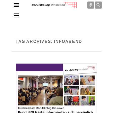
Connect
Searc
Berufskolleg Dinslaken
Schule der Sekundarstufe II des Kreises Wesel
TAG ARCHIVES:
INFOABEND