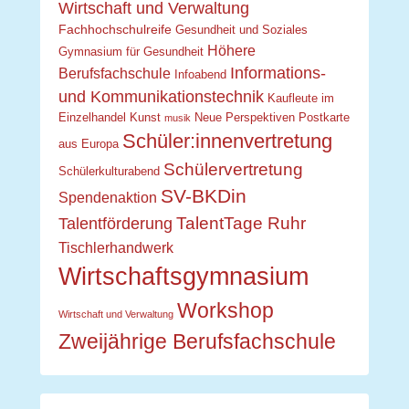
Wirtschaft und Verwaltung
Fachhochschulreife
Gesundheit und Soziales
Höhere
Gymnasium für Gesundheit
Informations-
Berufsfachschule
Infoabend
und Kommunikationstechnik
Kaufleute im
Einzelhandel
Kunst
Neue Perspektiven
Postkarte
musik
Schüler:innenvertretung
aus Europa
Schülervertretung
Schülerkulturabend
SV-BKDin
Spendenaktion
TalentTage Ruhr
Talentförderung
Tischlerhandwerk
Wirtschaftsgymnasium
Workshop
Wirtschaft und Verwaltung
Zweijährige Berufsfachschule