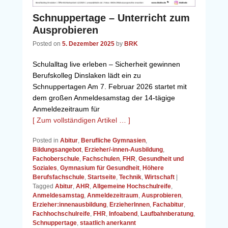
Schnuppertage – Unterricht zum
Ausprobieren
Posted on
5. Dezember 2025
by
BRK
Schulalltag live erleben – Sicherheit gewinnen
Berufskolleg Dinslaken lädt ein zu
Schnuppertagen Am 7. Februar 2026 startet mit
dem großen Anmeldesamstag der 14‑tägige
Anmeldezeitraum für
[ Zum vollständigen Artikel … ]
Posted in
Abitur
,
Berufliche Gymnasien
,
Bildungsangebot
,
Erzieher/-innen-Ausbildung
,
Fachoberschule
,
Fachschulen
,
FHR
,
Gesundheit und
Soziales
,
Gymnasium für Gesundheit
,
Höhere
Berufsfachschule
,
Startseite
,
Technik
,
Wirtschaft
|
Tagged
Abitur
,
AHR
,
Allgemeine Hochschulreife
,
Anmeldesamstag
,
Anmeldezeitraum
,
Ausprobieren
,
Erzieher:innenausbildung
,
ErzieherInnen
,
Fachabitur
,
Fachhochschulreife
,
FHR
,
Infoabend
,
Laufbahnberatung
,
Schnuppertage
,
staatlich anerkannt