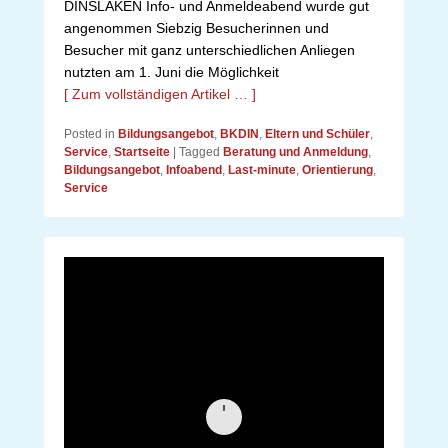
DINSLAKEN Info- und Anmeldeabend wurde gut
angenommen Siebzig Besucherinnen und
Besucher mit ganz unterschiedlichen Anliegen
nutzten am 1. Juni die Möglichkeit
[ Zum vollständigen Artikel … ]
Posted in
Bildungsangebot
,
BKDIN
,
Eltern und Schüler
,
Service
,
Startseite
|
Tagged
Beratung und Anmeldung
,
Bildungsangebot
,
Infoabend
,
Last-minute
,
Orientierung
,
Service