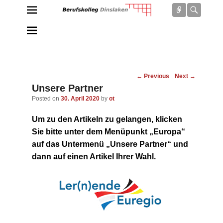
Connect
Searc
Berufskolleg Dinslaken
Schule der Sekundarstufe II des Kreises Wesel
Post
←
Previous
Next
→
navigation
Unsere Partner
Posted on
30. April 2020
by
ot
Um zu den Artikeln zu gelangen, klicken
Sie bitte unter dem Menüpunkt „Europa“
auf das Untermenü „Unsere Partner“ und
dann auf einen Artikel Ihrer Wahl.