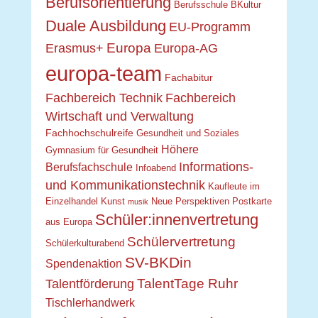
Berufsorientierung
Berufsschule
BKultur
Duale Ausbildung
EU-Programm
Europa
Erasmus+
Europa-AG
europa-team
Fachabitur
Fachbereich Technik
Fachbereich
Wirtschaft und Verwaltung
Fachhochschulreife
Gesundheit und Soziales
Höhere
Gymnasium für Gesundheit
Informations-
Berufsfachschule
Infoabend
und Kommunikationstechnik
Kaufleute im
Einzelhandel
Kunst
Neue Perspektiven
Postkarte
musik
Schüler:innenvertretung
aus Europa
Schülervertretung
Schülerkulturabend
SV-BKDin
Spendenaktion
TalentTage Ruhr
Talentförderung
Tischlerhandwerk