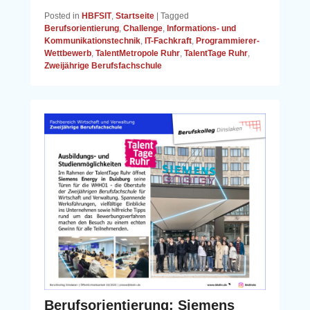
Posted in
HBFSIT
,
Startseite
|
Tagged
Berufsorientierung
,
Challenge
,
Informations- und
Kommunikationstechnik
,
IT-Fachkraft
,
Programmierer-
Wettbewerb
,
TalentMetropole Ruhr
,
TalentTage Ruhr
,
Zweijährige Berufsfachschule
Berufsorientierung: Siemens