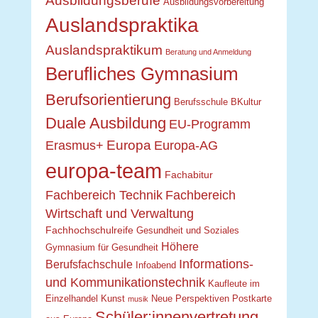
Ausbildungsvorbereitung
Auslandspraktika
Auslandspraktikum
Beratung und Anmeldung
Berufliches Gymnasium
Berufsorientierung
Berufsschule
BKultur
Duale Ausbildung
EU-Programm
Europa
Erasmus+
Europa-AG
europa-team
Fachabitur
Fachbereich Technik
Fachbereich
Wirtschaft und Verwaltung
Fachhochschulreife
Gesundheit und Soziales
Höhere
Gymnasium für Gesundheit
Informations-
Berufsfachschule
Infoabend
und Kommunikationstechnik
Kaufleute im
Einzelhandel
Kunst
Neue Perspektiven
Postkarte
musik
Schüler:innenvertretung