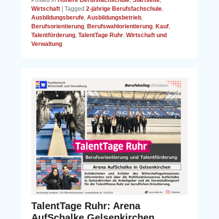
Posted in
Höhere Berufsfachschule
,
Startseite
,
Wirtschaft
|
Tagged
2-jährige Berufsfachschule
,
Ausbildungsberufe
,
Ausbildungsbetrieb
,
Berufsorientierung
,
Berufswahlorientierung
,
Kauf
,
Talentförderung
,
TalentTage Ruhr
,
Wirtschaft und
Verwaltung
TalentTage Ruhr: Arena
AufSchalke Gelsenkirchen