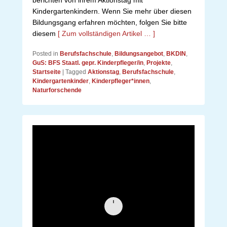
berichten von ihrem Aktionstag mit
Kindergartenkindern. Wenn Sie mehr über diesen
Bildungsgang erfahren möchten, folgen Sie bitte
diesem
[ Zum vollständigen Artikel … ]
Posted in
Berufsfachschule
,
Bildungsangebot
,
BKDIN
,
GuS: BFS Staatl. gepr. Kinderpfleger/in
,
Projekte
,
Startseite
|
Tagged
Aktionstag
,
Berufsfachschule
,
Kindergartenkinder
,
Kinderpfleger*innen
,
Naturforschende