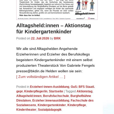
Alltagsheld:innen – Aktionstag
für Kindergartenkinder
Posted on
22. Juli 2026
by
BRK
Wir alle sind Alltagshelden Angehende
Erzieherinnen und Erzieher des Berufskollegs
begeistern Kindergartenkinder mit einem selbst
produzierten Theaterstück Von Gabriele Fengels
presse@bkdin.de Helden wollen sie sein:
[ Zum vollständigen Artikel … ]
Posted in
Erzieher/-innen-Ausbildung
,
GuS: BFS Staatl.
gepr. Kinderpfleger/in
,
Startseite
|
Tagged
Aktionstag
,
Alltagsheld:innen
,
Berufsfachschule
,
Burghofbühne
Dinslaken
,
Erzieher:innenausbildung
,
Fachschule des
Sozialwesens
,
Kindergartenkinder
,
Kinderpflege
,
Kindertheater
,
Sozialpädagogik