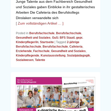
Junge Talente aus dem Fachbereich Gesundheit
und Soziales gaben Einblicke in ihr gestalterisches
Arbeiten Die Cafeteria des Berufskollegs
Dinslaken verwandelte sich
[ Zum vollständigen Artikel … ]
Posted in
Berufsfachschule
,
Berufsfachschule
,
Gesundheit und Soziales
,
GuS: BFS Staatl. gepr.
Kinderpfleger/in
,
Startseite
|
Tagged
2-jährige
Berufsfachschule
,
Berufsfachschule
,
Cafeteria
,
Erziehende
,
Fachschule
,
Gesundheit und Soziales
,
Kinderpflegende
,
Kunstausstellung
,
Sozialpädagogik
,
Sozialwesen
,
Talente