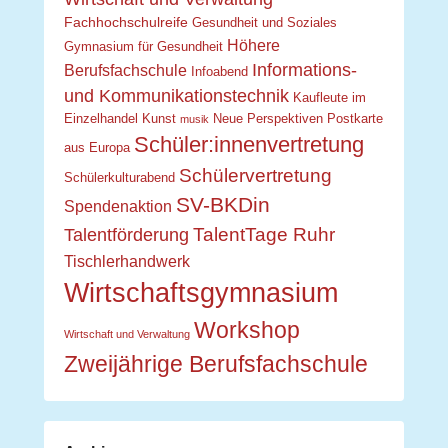
Fachhochschulreife
Gesundheit und Soziales
Höhere
Gymnasium für Gesundheit
Informations-
Berufsfachschule
Infoabend
und Kommunikationstechnik
Kaufleute im
Einzelhandel
Kunst
Neue Perspektiven
Postkarte
musik
Schüler:innenvertretung
aus Europa
Schülervertretung
Schülerkulturabend
SV-BKDin
Spendenaktion
TalentTage Ruhr
Talentförderung
Tischlerhandwerk
Wirtschaftsgymnasium
Workshop
Wirtschaft und Verwaltung
Zweijährige Berufsfachschule