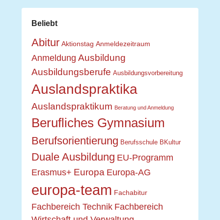
Beliebt
Abitur
Aktionstag
Anmeldezeitraum
Ausbildung
Anmeldung
Ausbildungsberufe
Ausbildungsvorbereitung
Auslandspraktika
Auslandspraktikum
Beratung und Anmeldung
Berufliches Gymnasium
Berufsorientierung
Berufsschule
BKultur
Duale Ausbildung
EU-Programm
Europa
Erasmus+
Europa-AG
europa-team
Fachabitur
Fachbereich Technik
Fachbereich
Wirtschaft und Verwaltung