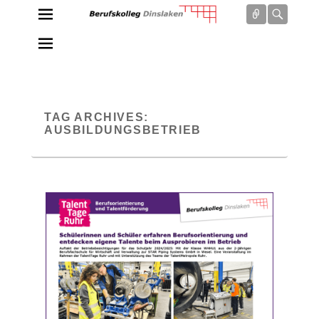
Connect
Searc
Berufskolleg Dinslaken
Schule der Sekundarstufe II des Kreises Wesel
TAG ARCHIVES:
AUSBILDUNGSBETRIEB