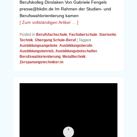
Berufskolleg Dinslaken Von Gabriele Fengels
presse@bkdin.de Im Rahmen der Studien- und
Berufswahlorientierung kamen
[ Zum vollständigen Artikel … ]
Posted in
Berufsfachschule
,
Fachoberschule
,
Startseite
,
Technik
,
Übergang Schule-Beruf
|
Tagged
Ausbildungsangebote
,
Ausbildungsberufe
,
Ausbildungsbetrieb
,
Ausbildungsbotschafter
,
Berufswahlorientierung
,
Metalltechnik
,
Zerspanungstechniker:in