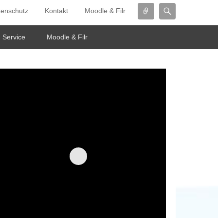
Connect
Search
tenschutz
Kontakt
Moodle & Filr
Service
Moodle & Filr