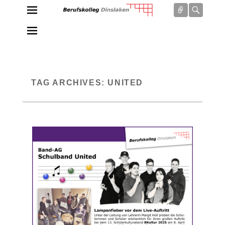
Connect
Searc
Berufskolleg Dinslaken
Schule der Sekundarstufe II des Kreises Wesel
TAG ARCHIVES:
UNITED