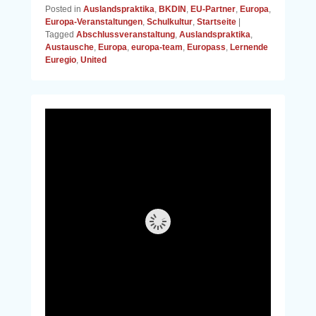
Posted in
Auslandspraktika
,
BKDIN
,
EU-Partner
,
Europa
,
Europa-Veranstaltungen
,
Schulkultur
,
Startseite
|
Tagged
Abschlussveranstaltung
,
Auslandspraktika
,
Austausche
,
Europa
,
europa-team
,
Europass
,
Lernende
Euregio
,
United