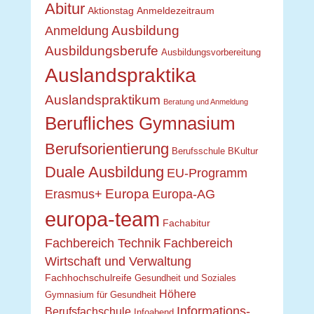
Abitur
Aktionstag
Anmeldezeitraum
Ausbildung
Anmeldung
Ausbildungsberufe
Ausbildungsvorbereitung
Auslandspraktika
Auslandspraktikum
Beratung und Anmeldung
Berufliches Gymnasium
Berufsorientierung
Berufsschule
BKultur
Duale Ausbildung
EU-Programm
Europa
Erasmus+
Europa-AG
europa-team
Fachabitur
Fachbereich Technik
Fachbereich
Wirtschaft und Verwaltung
Fachhochschulreife
Gesundheit und Soziales
Höhere
Gymnasium für Gesundheit
Informations-
Berufsfachschule
Infoabend