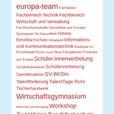
europa-team
Fachabitur
Fachbereich Technik
Fachbereich
Wirtschaft und Verwaltung
Fachhochschulreife
Gesundheit und Soziales
Höhere
Gymnasium für Gesundheit
Informations-
Berufsfachschule
Infoabend
und Kommunikationstechnik
Kaufleute im
Einzelhandel
Kunst
Neue Perspektiven
Postkarte
musik
Schüler:innenvertretung
aus Europa
Schülervertretung
Schülerkulturabend
SV-BKDin
Spendenaktion
TalentTage Ruhr
Talentförderung
Tischlerhandwerk
Wirtschaftsgymnasium
Workshop
Wirtschaft und Verwaltung