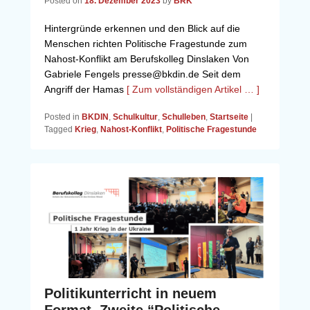
Posted on
18. Dezember 2023
by
BRK
Hintergründe erkennen und den Blick auf die
Menschen richten Politische Fragestunde zum
Nahost-Konflikt am Berufskolleg Dinslaken Von
Gabriele Fengels presse@bkdin.de Seit dem
Angriff der Hamas
[ Zum vollständigen Artikel … ]
Posted in
BKDIN
,
Schulkultur
,
Schulleben
,
Startseite
|
Tagged
Krieg
,
Nahost-Konflikt
,
Politische Fragestunde
Politikunterricht in neuem
Format. Zweite “Politische