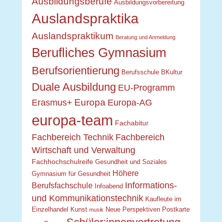
Ausbildungsberufe
Ausbildungsvorbereitung
Auslandspraktika
Auslandspraktikum
Beratung und Anmeldung
Berufliches Gymnasium
Berufsorientierung
Berufsschule
BKultur
Duale Ausbildung
EU-Programm
Europa
Erasmus+
Europa-AG
europa-team
Fachabitur
Fachbereich Technik
Fachbereich
Wirtschaft und Verwaltung
Fachhochschulreife
Gesundheit und Soziales
Höhere
Gymnasium für Gesundheit
Informations-
Berufsfachschule
Infoabend
und Kommunikationstechnik
Kaufleute im
Einzelhandel
Kunst
Neue Perspektiven
Postkarte
musik