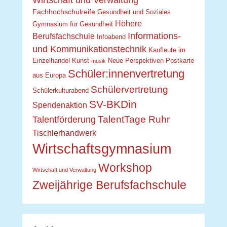
Fachbereich Technik
Fachbereich
Wirtschaft und Verwaltung
Fachhochschulreife
Gesundheit und Soziales
Höhere
Gymnasium für Gesundheit
Informations-
Berufsfachschule
Infoabend
und Kommunikationstechnik
Kaufleute im
Einzelhandel
Kunst
Neue Perspektiven
Postkarte
musik
Schüler:innenvertretung
aus Europa
Schülervertretung
Schülerkulturabend
SV-BKDin
Spendenaktion
TalentTage Ruhr
Talentförderung
Tischlerhandwerk
Wirtschaftsgymnasium
Workshop
Wirtschaft und Verwaltung
Zweijährige Berufsfachschule