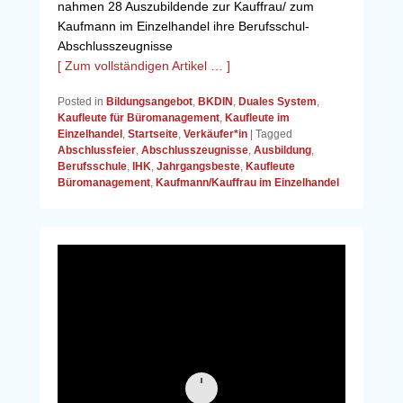
nahmen 28 Auszubildende zur Kauffrau/ zum
Kaufmann im Einzelhandel ihre Berufsschul-
Abschlusszeugnisse
[ Zum vollständigen Artikel … ]
Posted in
Bildungsangebot
,
BKDIN
,
Duales System
,
Kaufleute für Büromanagement
,
Kaufleute im
Einzelhandel
,
Startseite
,
Verkäufer*in
|
Tagged
Abschlussfeier
,
Abschlusszeugnisse
,
Ausbildung
,
Berufsschule
,
IHK
,
Jahrgangsbeste
,
Kaufleute
Büromanagement
,
Kaufmann/Kauffrau im Einzelhandel