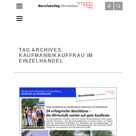
Connect
Searc
Berufskolleg Dinslaken
Schule der Sekundarstufe II des Kreises Wesel
TAG ARCHIVES:
KAUFMANN/KAUFFRAU IM
EINZELHANDEL