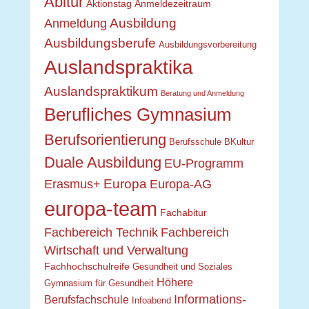
Abitur
Aktionstag
Anmeldezeitraum
Ausbildung
Anmeldung
Ausbildungsberufe
Ausbildungsvorbereitung
Auslandspraktika
Auslandspraktikum
Beratung und Anmeldung
Berufliches Gymnasium
Berufsorientierung
Berufsschule
BKultur
Duale Ausbildung
EU-Programm
Europa
Erasmus+
Europa-AG
europa-team
Fachabitur
Fachbereich Technik
Fachbereich
Wirtschaft und Verwaltung
Fachhochschulreife
Gesundheit und Soziales
Höhere
Gymnasium für Gesundheit
Informations-
Berufsfachschule
Infoabend