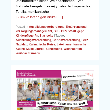
lateinamerikanischen Weihnachtsmenü Von
Gabriele Fengels presse@bkdin.de Empanadas,
Tortilla, mexikanische
[ Zum vollständigen Artikel … ]
Posted in
Ausbildungsvorbereitung
,
Ernährung und
Versorgungsmanagement
,
GuS: BFS Staatl. gepr.
Kinderpfleger/in
,
Startseite
|
Tagged
Ausbildungsvorbereitung
,
Berufsvorbereitung
,
Feliz
Navidad
,
Kulinarische Reise
,
Lateinamerikanische
Küche
,
Multikulturell
,
Schulküche
,
Weihnachten
,
Weihnachtsmenü