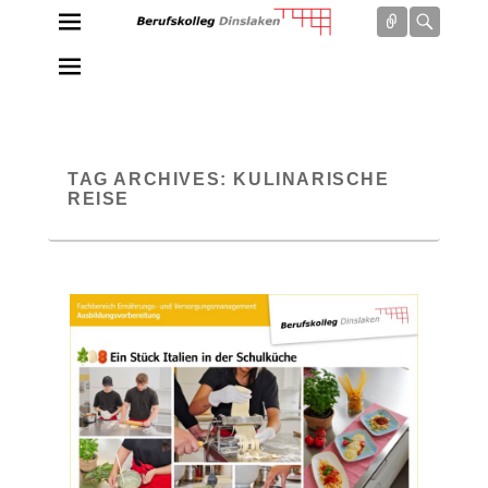
Connect
Searc
Berufskolleg Dinslaken
Schule der Sekundarstufe II des Kreises Wesel
TAG ARCHIVES:
KULINARISCHE
REISE