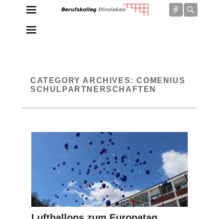
Connect
Searc
Berufskolleg Dinslaken
Schule der Sekundarstufe II des Kreises Wesel
CATEGORY ARCHIVES:
COMENIUS
SCHULPARTNERSCHAFTEN
Luftballons zum Europatag