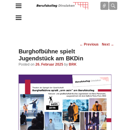
Connect
Searc
Berufskolleg Dinslaken
Schule der Sekundarstufe II des Kreises Wesel
Post
←
Previous
Next
→
navigation
Burghofbühne spielt
Jugendstück am BKDin
Posted on
26. Februar 2025
by
BRK