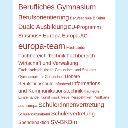
Berufliches Gymnasium
Berufsorientierung
Berufsschule
BKultur
Duale Ausbildung
EU-Programm
Europa
Erasmus+
Europa-AG
europa-team
Fachabitur
Fachbereich Technik
Fachbereich
Wirtschaft und Verwaltung
Fachhochschulreife
Gesundheit und Soziales
Höhere
Gymnasium für Gesundheit
Informations-
Berufsfachschule
Infoabend
und Kommunikationstechnik
Kaufleute im
Einzelhandel
Kunst
Neue Perspektiven
Postkarte
musik
Schüler:innenvertretung
aus Europa
Schülervertretung
Schülerkulturabend
SV-BKDin
Spendenaktion