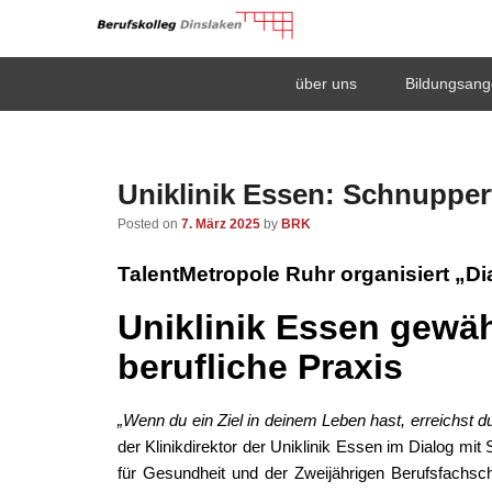
Berufskolleg Dinsla
Primary
Skip
Skip
über uns
Bildungsang
menu
to
to
Schule der Sekundarstufe II des Kreises Wesel
primary
secondary
content
content
Uniklinik Essen: Schnupper
Posted on
7. März 2025
by
BRK
TalentMetropole Ruhr organisiert „Di
Uniklinik Essen gewähr
berufliche Praxis
„Wenn du ein Ziel in deinem Leben hast, erreichst du 
der Klinikdirektor der Uniklinik Essen im Dialog m
für Gesundheit und der Zweijährigen Berufsfachsc