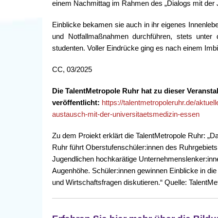
einem Nachmittag im Rahmen des „Dialogs mit der Jug
Einblicke bekamen sie auch in ihr eigenes Innenle
und Notfallmaßnahmen durchführen, stets unter d
studenten. Voller Eindrücke ging es nach einem Imb
CC, 03/2025
Die TalentMetropole Ruhr hat zu dieser Veransta
veröffentlicht:
https://talentmetropoleruhr.de/aktuell
austausch-mit-der-universitaetsmedizin-essen
Zu dem Proiekt erklärt die TalentMetropole Ruhr: „D
Ruhr führt Oberstufenschüler:innen des Ruhrgebiets 
Jugendlichen hochkarätige Unternehmenslenker:in
Augenhöhe. Schüler:innen gewinnen Einblicke in die
und Wirtschaftsfragen diskutieren.“ Quelle: TalentM