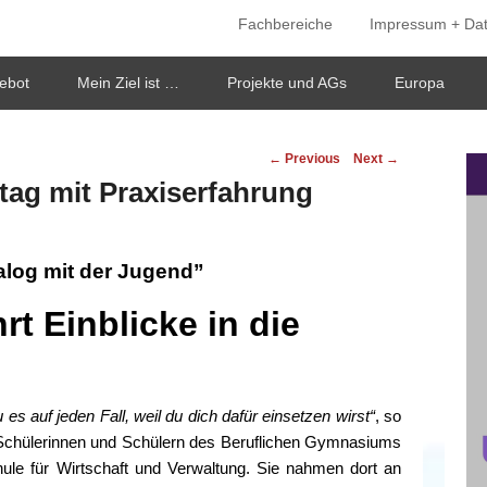
Fachbereiche
Impressum + Da
ken
ebot
Mein Ziel ist …
Projekte und AGs
Europa
Post
←
Previous
Next
→
navigation
tag mit Praxiserfahrung
alog mit der Jugend”
t Einblicke in die
es auf jeden Fall, weil du dich dafür einsetzen wirst“
, so
it Schülerinnen und Schülern des Beruflichen Gymnasiums
hule für Wirtschaft und Verwaltung. Sie nahmen dort an