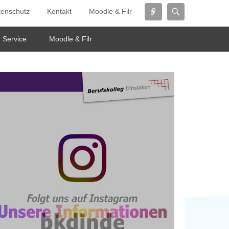
Connect
Search
tenschutz
Kontakt
Moodle & Filr
Service
Moodle & Filr