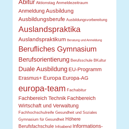
Abitur
Aktionstag
Anmeldezeitraum
Ausbildung
Anmeldung
Ausbildungsberufe
Ausbildungsvorbereitung
Auslandspraktika
Auslandspraktikum
Beratung und Anmeldung
Berufliches Gymnasium
Berufsorientierung
Berufsschule
BKultur
Duale Ausbildung
EU-Programm
Europa
Erasmus+
Europa-AG
europa-team
Fachabitur
Fachbereich Technik
Fachbereich
Wirtschaft und Verwaltung
Fachhochschulreife
Gesundheit und Soziales
Höhere
Gymnasium für Gesundheit
Informations-
Berufsfachschule
Infoabend