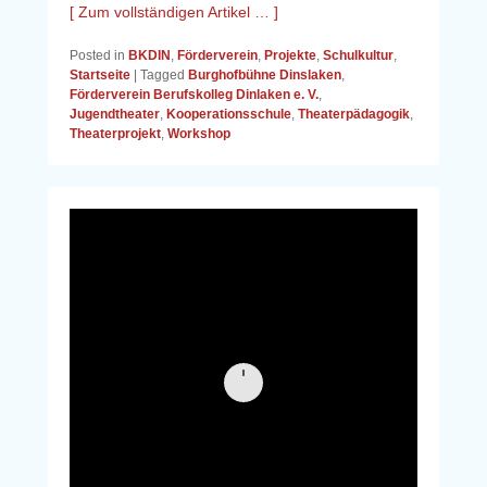
[ Zum vollständigen Artikel … ]
Posted in
BKDIN
,
Förderverein
,
Projekte
,
Schulkultur
,
Startseite
|
Tagged
Burghofbühne Dinslaken
,
Förderverein Berufskolleg Dinlaken e. V.
,
Jugendtheater
,
Kooperationsschule
,
Theaterpädagogik
,
Theaterprojekt
,
Workshop