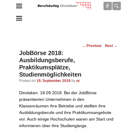
Connect
Searc
Berufskolleg Dinslaken
Schule der Sekundarstufe II des Kreises Wesel
Post
←
Previous
Next
→
navigation
JobBörse 2018:
Ausbildungsberufe,
Praktikumsplätze,
Studienmöglichkeiten
Posted on
19. September 2018
by
ot
Dinslaken. 18.09.2018. Bei der JobBörse
präsentierten Unternehmen in den
Klassenräumen ihre Betriebe und stellten ihre
Ausbildungsberufe und ihre Praktikumsangebote
vor. Auch einige Hochschulen waren am Start und
informieren über ihre Studiengänge.