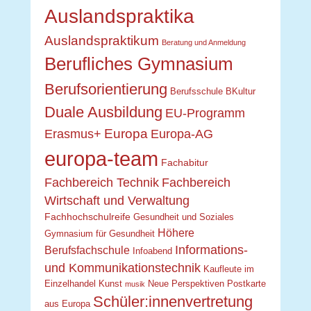
Auslandspraktika
Auslandspraktikum
Beratung und Anmeldung
Berufliches Gymnasium
Berufsorientierung
Berufsschule
BKultur
Duale Ausbildung
EU-Programm
Europa
Erasmus+
Europa-AG
europa-team
Fachabitur
Fachbereich Technik
Fachbereich
Wirtschaft und Verwaltung
Fachhochschulreife
Gesundheit und Soziales
Höhere
Gymnasium für Gesundheit
Informations-
Berufsfachschule
Infoabend
und Kommunikationstechnik
Kaufleute im
Einzelhandel
Kunst
Neue Perspektiven
Postkarte
musik
Schüler:innenvertretung
aus Europa