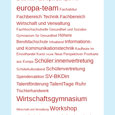
Duale Ausbildung
EU-Programm
Europa
Erasmus+
Europa-AG
europa-team
Fachabitur
Fachbereich Technik
Fachbereich
Wirtschaft und Verwaltung
Fachhochschulreife
Gesundheit und Soziales
Höhere
Gymnasium für Gesundheit
Informations-
Berufsfachschule
Infoabend
und Kommunikationstechnik
Kaufleute im
Einzelhandel
Kunst
Neue Perspektiven
Postkarte
musik
Schüler:innenvertretung
aus Europa
Schülervertretung
Schülerkulturabend
SV-BKDin
Spendenaktion
TalentTage Ruhr
Talentförderung
Tischlerhandwerk
Wirtschaftsgymnasium