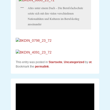
Alles unter einem Dach – Die Berufsfachschule
setzte sich mit den vielen verschiedenen
Nationalitäten und Kulturen im Berufskolleg
auseinander
This entry was posted in
Startseite
,
Uncategorized
by
ot
.
Bookmark the
permalink
.