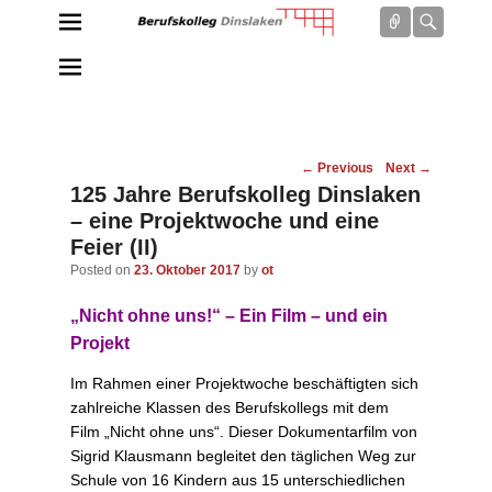
Connect
Searc
Berufskolleg Dinslaken
Schule der Sekundarstufe II des Kreises Wesel
Post
←
Previous
Next
→
navigation
125 Jahre Berufskolleg Dinslaken
– eine Projektwoche und eine
Feier (II)
Posted on
23. Oktober 2017
by
ot
„Nicht ohne uns!“ – Ein Film – und ein
Projekt
Im Rahmen einer Projektwoche beschäftigten sich
zahlreiche Klassen des Berufskollegs mit dem
Film „Nicht ohne uns“. Dieser Dokumentarfilm von
Sigrid Klausmann begleitet den täglichen Weg zur
Schule von 16 Kindern aus 15 unterschiedlichen