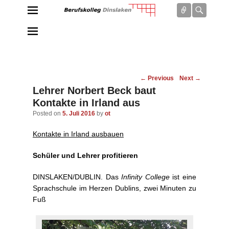
Connect
Searc
Berufskolleg Dinslaken
Schule der Sekundarstufe II des Kreises Wesel
Post
←
Previous
Next
→
navigation
Lehrer Norbert Beck baut
Kontakte in Irland aus
Posted on
5. Juli 2016
by
ot
Kontakte in Irland ausbauen
Schüler und Lehrer profitieren
DINSLAKEN/DUBLIN. Das
Infinity College
ist eine
Sprachschule im Herzen Dublins, zwei Minuten zu
Fuß