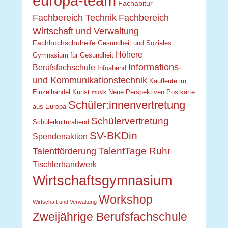
europa-team
Fachabitur
Fachbereich Technik
Fachbereich
Wirtschaft und Verwaltung
Fachhochschulreife
Gesundheit und Soziales
Höhere
Gymnasium für Gesundheit
Informations-
Berufsfachschule
Infoabend
und Kommunikationstechnik
Kaufleute im
Einzelhandel
Kunst
Neue Perspektiven
Postkarte
musik
Schüler:innenvertretung
aus Europa
Schülervertretung
Schülerkulturabend
SV-BKDin
Spendenaktion
TalentTage Ruhr
Talentförderung
Tischlerhandwerk
Wirtschaftsgymnasium
Workshop
Wirtschaft und Verwaltung
Zweijährige Berufsfachschule