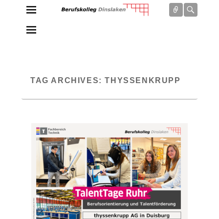
Connect
Searc
Berufskolleg Dinslaken
Schule der Sekundarstufe II des Kreises Wesel
TAG ARCHIVES:
THYSSENKRUPP