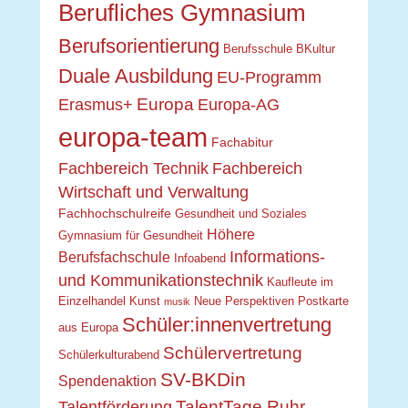
Berufliches Gymnasium
Berufsorientierung
Berufsschule
BKultur
Duale Ausbildung
EU-Programm
Europa
Erasmus+
Europa-AG
europa-team
Fachabitur
Fachbereich Technik
Fachbereich
Wirtschaft und Verwaltung
Fachhochschulreife
Gesundheit und Soziales
Höhere
Gymnasium für Gesundheit
Informations-
Berufsfachschule
Infoabend
und Kommunikationstechnik
Kaufleute im
Einzelhandel
Kunst
Neue Perspektiven
Postkarte
musik
Schüler:innenvertretung
aus Europa
Schülervertretung
Schülerkulturabend
SV-BKDin
Spendenaktion
TalentTage Ruhr
Talentförderung