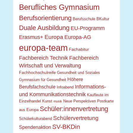
Berufliches Gymnasium
Berufsorientierung
Berufsschule
BKultur
Duale Ausbildung
EU-Programm
Europa
Erasmus+
Europa-AG
europa-team
Fachabitur
Fachbereich Technik
Fachbereich
Wirtschaft und Verwaltung
Fachhochschulreife
Gesundheit und Soziales
Höhere
Gymnasium für Gesundheit
Informations-
Berufsfachschule
Infoabend
und Kommunikationstechnik
Kaufleute im
Einzelhandel
Kunst
Neue Perspektiven
Postkarte
musik
Schüler:innenvertretung
aus Europa
Schülervertretung
Schülerkulturabend
SV-BKDin
Spendenaktion