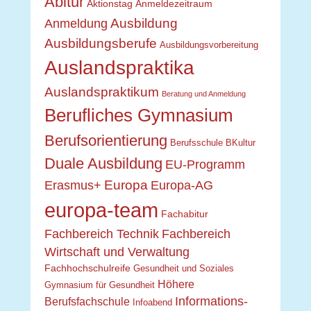
Abitur
Aktionstag
Anmeldezeitraum
Ausbildung
Anmeldung
Ausbildungsberufe
Ausbildungsvorbereitung
Auslandspraktika
Auslandspraktikum
Beratung und Anmeldung
Berufliches Gymnasium
Berufsorientierung
Berufsschule
BKultur
Duale Ausbildung
EU-Programm
Europa
Erasmus+
Europa-AG
europa-team
Fachabitur
Fachbereich Technik
Fachbereich
Wirtschaft und Verwaltung
Fachhochschulreife
Gesundheit und Soziales
Höhere
Gymnasium für Gesundheit
Informations-
Berufsfachschule
Infoabend