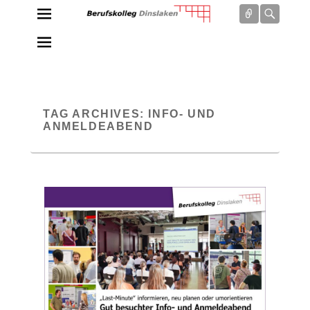
Connect
Searc
Berufskolleg Dinslaken
Schule der Sekundarstufe II des Kreises Wesel
TAG ARCHIVES:
INFO- UND
ANMELDEABEND