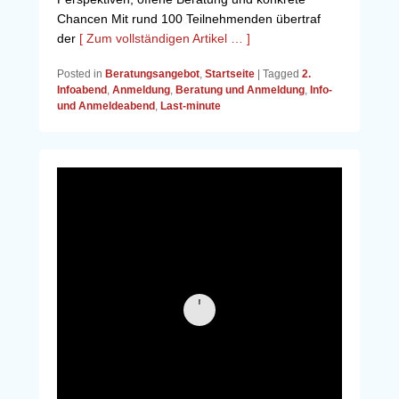
Chancen Mit rund 100 Teilnehmenden übertraf
der
[ Zum vollständigen Artikel … ]
Posted in
Beratungsangebot
,
Startseite
|
Tagged
2.
Infoabend
,
Anmeldung
,
Beratung und Anmeldung
,
Info-
und Anmeldeabend
,
Last-minute