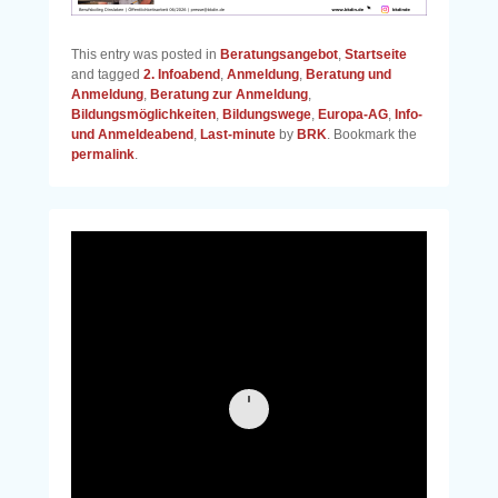
This entry was posted in
Beratungsangebot
,
Startseite
and tagged
2. Infoabend
,
Anmeldung
,
Beratung und
Anmeldung
,
Beratung zur Anmeldung
,
Bildungsmöglichkeiten
,
Bildungswege
,
Europa-AG
,
Info-
und Anmeldeabend
,
Last-minute
by
BRK
. Bookmark the
permalink
.