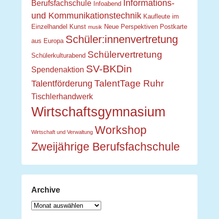
Informations-
Berufsfachschule
Infoabend
und Kommunikationstechnik
Kaufleute im
Einzelhandel
Kunst
Neue Perspektiven
Postkarte
musik
Schüler:innenvertretung
aus Europa
Schülervertretung
Schülerkulturabend
SV-BKDin
Spendenaktion
TalentTage Ruhr
Talentförderung
Tischlerhandwerk
Wirtschaftsgymnasium
Workshop
Wirtschaft und Verwaltung
Zweijährige Berufsfachschule
Archive
Archive