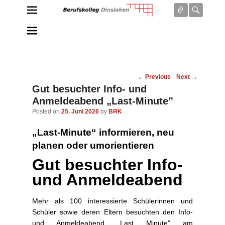
Connect
Searc
Berufskolleg Dinslaken
Schule der Sekundarstufe II des Kreises Wesel
Post
←
Previous
Next
→
navigation
Gut besuchter Info- und
Anmeldeabend „Last-Minute”
Posted on
25. Juni 2026
by
BRK
„Last-Minute“ informieren, neu
planen oder umorientieren
Gut besuchter Info-
und Anmeldeabend
Mehr als 100 interessierte Schülerinnen und
Schüler sowie deren Eltern besuchten den Info-
und Anmeldeabend „Last Minute“ am