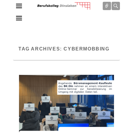
Connect
Searc
Berufskolleg Dinslaken
Schule der Sekundarstufe II des Kreises Wesel
TAG ARCHIVES:
CYBERMOBBING