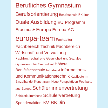
Berufliches Gymnasium
Berufsorientierung
Berufsschule
BKultur
Duale Ausbildung
EU-Programm
Europa
Erasmus+
Europa-AG
europa-team
Fachabitur
Fachbereich Technik
Fachbereich
Wirtschaft und Verwaltung
Fachhochschulreife
Gesundheit und Soziales
Höhere
Gymnasium für Gesundheit
Informations-
Berufsfachschule
Infoabend
und Kommunikationstechnik
Kaufleute im
Einzelhandel
Kunst
Neue Perspektiven
Postkarte
musik
Schüler:innenvertretung
aus Europa
Schülervertretung
Schülerkulturabend
SV-BKDin
Spendenaktion