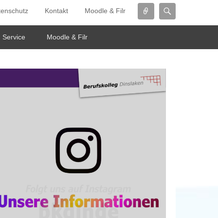
Connect
Search
tenschutz
Kontakt
Moodle & Filr
Service
Moodle & Filr