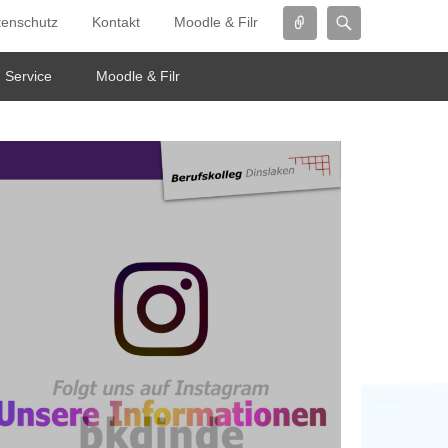
Connect
Search
tenschutz
Kontakt
Moodle & Filr
Service
Moodle & Filr