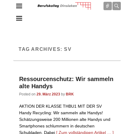
Connect
Searc
Berufskolleg Dinslaken
Schule der Sekundarstufe II des Kreises Wesel
TAG ARCHIVES:
SV
Ressourcenschutz: Wir sammeln
alte Handys
Posted on
29. März 2023
by
BRK
AKTION DER KLASSE THBU1 MIT DER SV
Handy Recycling: Wir sammeln alte Handys!
Schätzungsweise 200 Millionen alte Handys und
Smartphones schlummern in deutschen
Schubladen. Dabei
[ Zum vollständigen Artikel … ]