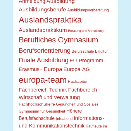
Ausbildung
Anmeldung
Ausbildungsberufe
Ausbildungsvorbereitung
Auslandspraktika
Auslandspraktikum
Beratung und Anmeldung
Berufliches Gymnasium
Berufsorientierung
Berufsschule
BKultur
Duale Ausbildung
EU-Programm
Europa
Erasmus+
Europa-AG
europa-team
Fachabitur
Fachbereich Technik
Fachbereich
Wirtschaft und Verwaltung
Fachhochschulreife
Gesundheit und Soziales
Höhere
Gymnasium für Gesundheit
Informations-
Berufsfachschule
Infoabend
und Kommunikationstechnik
Kaufleute im