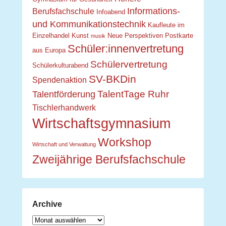
Informations-
Berufsfachschule
Infoabend
und Kommunikationstechnik
Kaufleute im
Einzelhandel
Kunst
Neue Perspektiven
Postkarte
musik
Schüler:innenvertretung
aus Europa
Schülervertretung
Schülerkulturabend
SV-BKDin
Spendenaktion
TalentTage Ruhr
Talentförderung
Tischlerhandwerk
Wirtschaftsgymnasium
Workshop
Wirtschaft und Verwaltung
Zweijährige Berufsfachschule
Archive
Archive