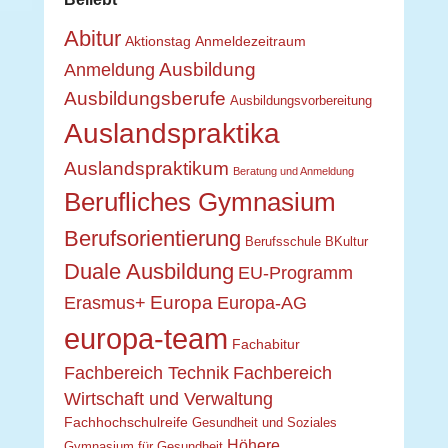
Abitur
Aktionstag
Anmeldezeitraum
Ausbildung
Anmeldung
Ausbildungsberufe
Ausbildungsvorbereitung
Auslandspraktika
Auslandspraktikum
Beratung und Anmeldung
Berufliches Gymnasium
Berufsorientierung
Berufsschule
BKultur
Duale Ausbildung
EU-Programm
Europa
Erasmus+
Europa-AG
europa-team
Fachabitur
Fachbereich Technik
Fachbereich
Wirtschaft und Verwaltung
Fachhochschulreife
Gesundheit und Soziales
Höhere
Gymnasium für Gesundheit