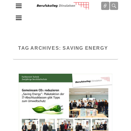
Connect
Searc
Berufskolleg Dinslaken
Schule der Sekundarstufe II des Kreises Wesel
TAG ARCHIVES:
SAVING ENERGY