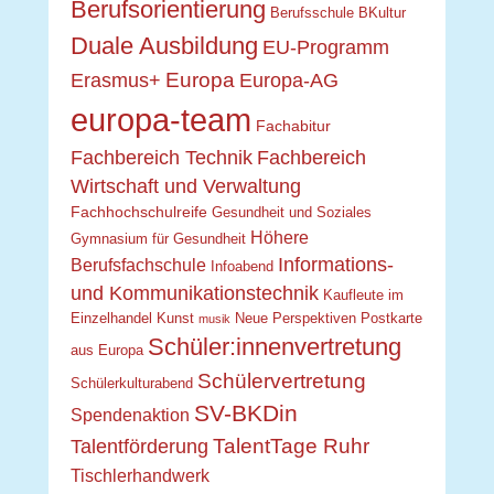
Berufsorientierung
Berufsschule
BKultur
Duale Ausbildung
EU-Programm
Europa
Erasmus+
Europa-AG
europa-team
Fachabitur
Fachbereich Technik
Fachbereich
Wirtschaft und Verwaltung
Fachhochschulreife
Gesundheit und Soziales
Höhere
Gymnasium für Gesundheit
Informations-
Berufsfachschule
Infoabend
und Kommunikationstechnik
Kaufleute im
Einzelhandel
Kunst
Neue Perspektiven
Postkarte
musik
Schüler:innenvertretung
aus Europa
Schülervertretung
Schülerkulturabend
SV-BKDin
Spendenaktion
TalentTage Ruhr
Talentförderung
Tischlerhandwerk