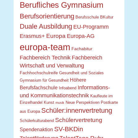
Berufliches Gymnasium
Berufsorientierung
Berufsschule
BKultur
Duale Ausbildung
EU-Programm
Europa
Erasmus+
Europa-AG
europa-team
Fachabitur
Fachbereich Technik
Fachbereich
Wirtschaft und Verwaltung
Fachhochschulreife
Gesundheit und Soziales
Höhere
Gymnasium für Gesundheit
Informations-
Berufsfachschule
Infoabend
und Kommunikationstechnik
Kaufleute im
Einzelhandel
Kunst
Neue Perspektiven
Postkarte
musik
Schüler:innenvertretung
aus Europa
Schülervertretung
Schülerkulturabend
SV-BKDin
Spendenaktion