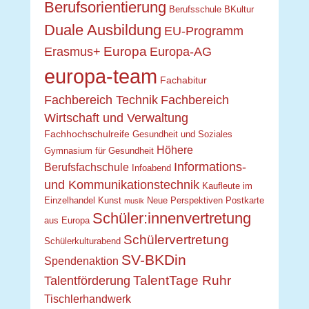
Berufsorientierung
Berufsschule
BKultur
Duale Ausbildung
EU-Programm
Europa
Erasmus+
Europa-AG
europa-team
Fachabitur
Fachbereich Technik
Fachbereich
Wirtschaft und Verwaltung
Fachhochschulreife
Gesundheit und Soziales
Höhere
Gymnasium für Gesundheit
Informations-
Berufsfachschule
Infoabend
und Kommunikationstechnik
Kaufleute im
Einzelhandel
Kunst
Neue Perspektiven
Postkarte
musik
Schüler:innenvertretung
aus Europa
Schülervertretung
Schülerkulturabend
SV-BKDin
Spendenaktion
TalentTage Ruhr
Talentförderung
Tischlerhandwerk