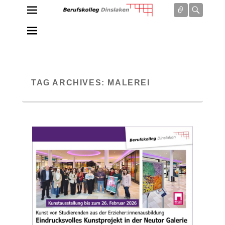
Connect
Searc
Berufskolleg Dinslaken
Schule der Sekundarstufe II des Kreises Wesel
TAG ARCHIVES:
MALEREI