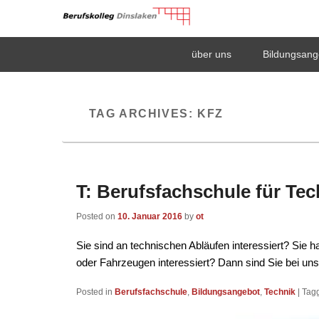
Berufskolleg Dinsla
Primary
Skip
Skip
über uns
Bildungsang
menu
to
to
Schule der Sekundarstufe II des Kreises Wesel
primary
secondary
content
content
TAG ARCHIVES:
KFZ
T: Berufsfachschule für Tec
Posted on
10. Januar 2016
by
ot
Sie sind an technischen Abläufen interessiert? Sie 
oder Fahrzeugen interessiert? Dann sind Sie bei uns 
Posted in
Berufsfachschule
,
Bildungsangebot
,
Technik
|
Tag