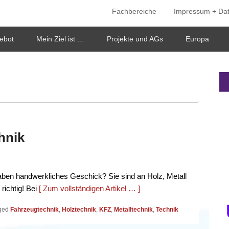
Fachbereiche
Impressum + Da
ken
ebot
Mein Ziel ist …
Projekte und AGs
Europa
hnik
haben handwerkliches Geschick? Sie sind an Holz, Metall
richtig! Bei
[ Zum vollständigen Artikel … ]
ged
Fahrzeugtechnik
,
Holztechnik
,
KFZ
,
Metalltechnik
,
Technik