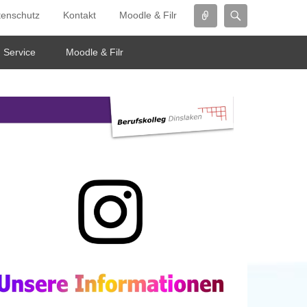
Connect
Search
tenschutz
Kontakt
Moodle & Filr
Service
Moodle & Filr