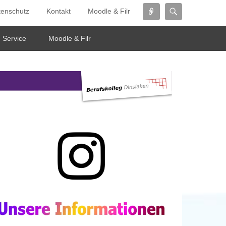
Connect
Search
tenschutz
Kontakt
Moodle & Filr
Service
Moodle & Filr