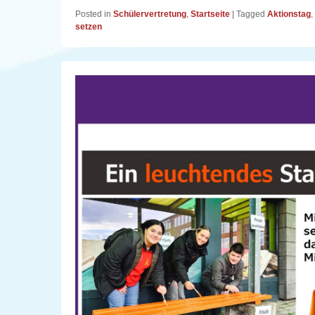
Posted in
Schülervertretung
,
Startseite
|
Tagged
Aktionstag
,
setzen