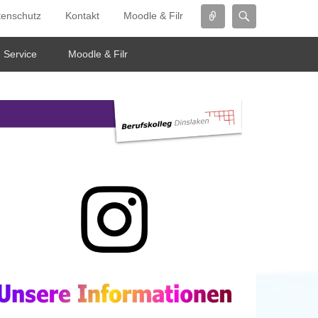
Connect
Search
tenschutz
Kontakt
Moodle & Filr
Service
Moodle & Filr