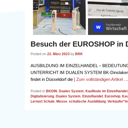
Besuch der EUROSHOP in D
Posted on
22. März 2023
by
BRK
AUSBILDUNG IM EINZELHANDEL – BEDEUTUN
UNTERRICHT IM DUALEN SYSTEM BK-Dinslaken be
findet in Düsseldorf die
[ Zum vollständigen Artikel …
Posted in
BKDIN
,
Duales System
,
Kaufleute im Einzelhandel
Digitalisierung
,
Duales System
,
Einzelhandel
,
Euroshop
,
Kau
Lernort Schule
,
Messe
,
schulische Ausbildung
,
Verkäufer*in